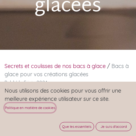
glacées
Secrets et coulisses de nos bacs à glace
/
Bacs à
glace pour vos créations glacées
Publié le 5 juin 2024
Nous utilisons des cookies pour vous offrir une
meilleure expérience utilisateur sur ce site.
Bacs à glace pour glaciers 🍦
Politique en matière de cookies
Que les essentiels
Je suis d'accord