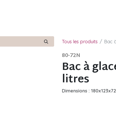
Notre histoire
Produits
F
Tous les produits
Bac à
80-72N
Bac à glac
litres
Dimensions : 180x123x7