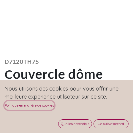
D7120TH75
Couvercle dôme
H=75
Nous utilisons des cookies pour vous offrir une
meilleure expérience utilisateur sur ce site.
Hauteur : 75 mm
Politique en matière de cookies
Un avantage majeur des couvercles gerbables
réside dans leur conception empilable et assure
Que les essentiels
Je suis d'accord
la stabilité sur vos rayonnages.