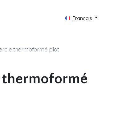
AQ
Actualités
Contact
Français
rcle thermoformé plat
e thermoformé