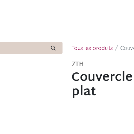
Notre histoire
Produits
F
Tous les produits
Couve
7TH
Couvercl
plat