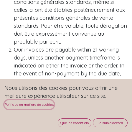
conditions générales standards, même si
celles-ci ont été établies postérieurement aux
présentes conditions générales de vente
standards. Pour être valable, toute dérogation
doit être expressément convenue au
préalable par écrit.
Our invoices are payable within 21 working
days, unless another payment timeframe is
indicated on either the invoice or the order. In
the event of non-payment by the due date,
My Company reserves the right to request a
Nous utilisons des cookies pour vous offrir une
fixed interest payment amounting to 10% of
meilleure expérience utilisateur sur ce site.
the sum remaining due. My Company will be
authorized to suspend any provision of
Politique en matière de cookies
services without prior warning in the event of
late payment.
Que les essentiels
Je suis d'accord
If a payment is still outstanding more than